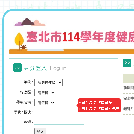
年級：
前測問
行政區：
完全中
學校名稱：
老師注
學號 / 帳號：
密碼：